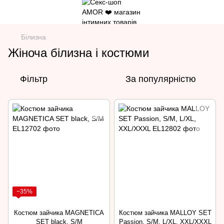
Білизна
Жіноча білизна і костюми
Фільтр
За популярністю
−35%
Костюм зайчика MAGNETICA
Костюм зайчика MALLOY SET
SET black, S/М
Passion, S/М, L/XL, XXL/XXXL