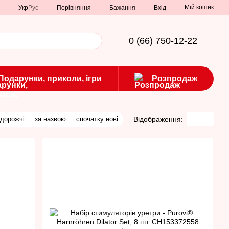
Мій кошик
Порівняння
Укр
Рус
Бажання
Вхід
0 (66) 750-12-22
Подарунки, приколи, ігри
Розпродаж
Відображення:
 дорожчі
за назвою
спочатку нові