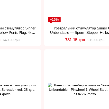
−15%
ий стимулятор Sinner
Уретральний стимулятор Sinner 
llow Penis Plug, 4х0,8
Unbendable — Sperm Stopper Hollow
м.
7,5х0,7 см.
н
781.15 грн
649.00 грн
919.00 грн