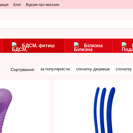
мація
Блог
Відгуки про магазин
БДСМ, фетиш
Білизна
за популярністю
спочатку дешевше
спочатку
Сортування: