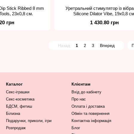
Dip Stick Ribbed 8 mm
Уретральний стимулятор із вібр
Tools, 23х0,8 см.
Silicone Dilator Vibe, 19х0,8 см
.20 грн
1 430.80 грн
Назад
1
2
3
Вперед
П
Каталог
Клієнтам
Секс-іграшки
Вхід до кабінету
Секс-косметика
Про нас
БДСМ, фетиш
Оплата і доставка
Білизна
Обмін та повернення
Подарунки, приколи, ігри
Контактна інформація
Розпродаж
Блог