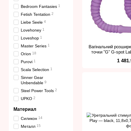
1
Bedroom Fantasies
2
Fetish Tentation
4
Liebe Seele
1
Lovehoney
1
Loveshop
1
Master Series
Вагінальний розшир
точки "G" G-spot La
18
Orion
1 481
1
Purovi
1
Scala Selection
Sinner Gear
9
Unbendable
2
Steel Power Tools
2
UPKO
Материал
14
Силикон
15
Металл