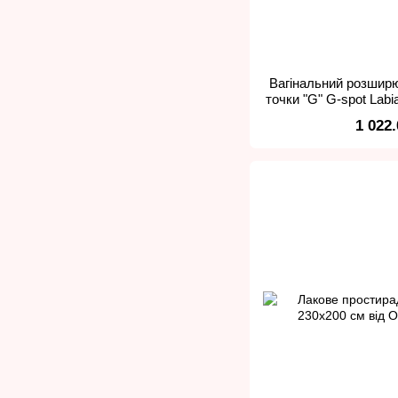
Вагінальний розшир
точки "G" G-spot Labi
1 022