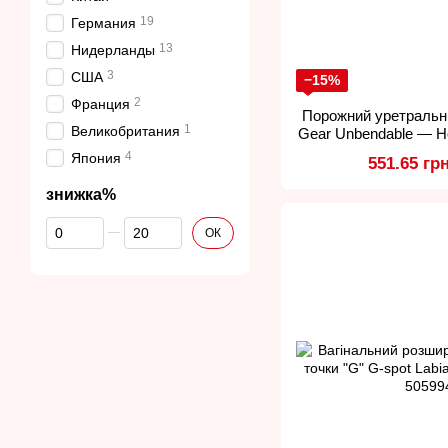
19
Германия
13
Нидерланды
3
США
−15%
2
Франция
Порожний уретральн
1
Великобритания
Gear Unbendable — Ho
с
4
Япония
551.65 гр
знижка%
Від знижка%
До знижка%
ОК