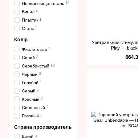
10
Нержавеющая сталь
4
Винил
1
Пластик
1
Сталь
Колір
Уретральний стимуля
Play — black
2
Фиолетовый
664.
2
Синий
12
Серебристый
6
Черный
1
Голубой
2
Серый
2
Красный
1
Сиреневый
1
Розовый
Страна производитель
3
Китай