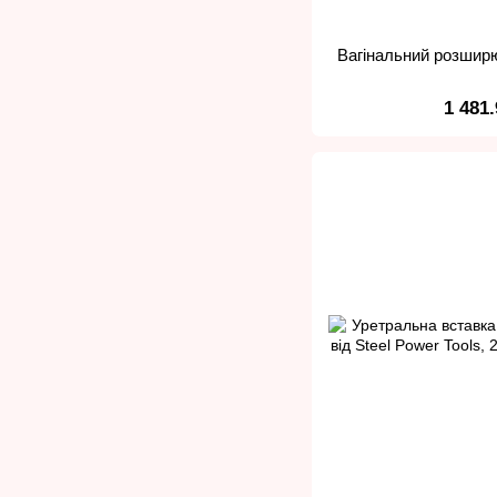
Вагінальний розширю
1 481