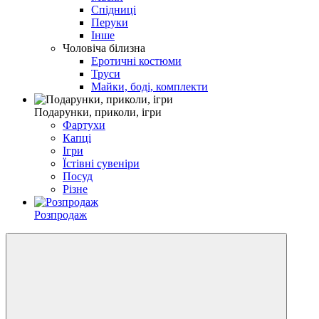
Спідниці
Перуки
Інше
Чоловіча білизна
Еротичні костюми
Труси
Майки, боді, комплекти
Подарунки, приколи, ігри
Фартухи
Капці
Ігри
Їстівні сувеніри
Посуд
Різне
Розпродаж