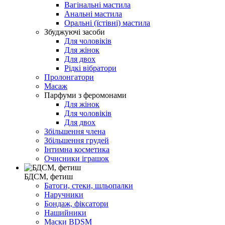
Вагінальні мастила
Анальні мастила
Оральні (їстівні) мастила
Збуджуючі засоби
Для чоловіків
Для жінок
Для двох
Рідкі вібратори
Пролонгатори
Масаж
Парфуми з феромонами
Для жінок
Для чоловіків
Для двох
Збільшення члена
Збільшення грудей
Інтимна косметика
Очисники іграшок
БДСМ, фетиш
Батоги, стеки, шльопалки
Наручники
Бондаж, фіксатори
Нашийники
Маски BDSM