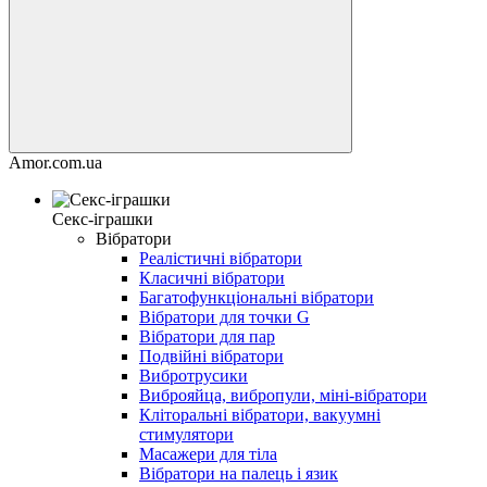
Amor.com.ua
Секс-іграшки
Вібратори
Реалістичні вібратори
Класичні вібратори
Багатофункціональні вібратори
Вібратори для точки G
Вібратори для пар
Подвійні вібратори
Вибротрусики
Виброяйца, вибропули, міні-вібратори
Кліторальні вібратори, вакуумні
стимулятори
Масажери для тіла
Вібратори на палець і язик