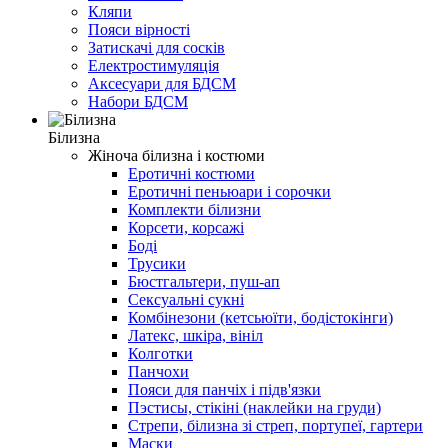
Кляпи
Пояси вірності
Затискачі для сосків
Електростимуляція
Аксесуари для БДСМ
Набори БДСМ
Білизна
Жіноча білизна і костюми
Еротичні костюми
Еротичні пеньюари і сорочки
Комплекти білизни
Корсети, корсажі
Боді
Трусики
Бюстгальтери, пуш-ап
Сексуальні сукні
Комбінезони (кетсьюїти, бодістокінги)
Латекс, шкіра, вініл
Колготки
Панчохи
Пояси для панчіх і підв'язки
Пэстисы, стікіні (наклейки на груди)
Стрепи, білизна зі стреп, портупеї, гартери
Маски