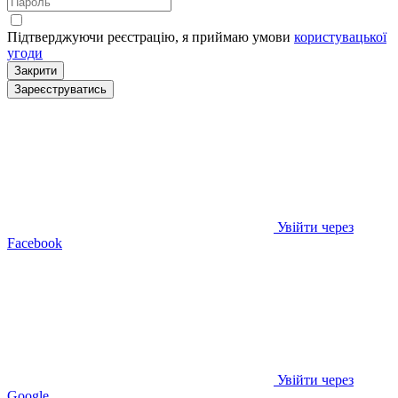
Підтверджуючи реєстрацію, я приймаю умови
користувацької
угоди
Закрити
Зареєструватись
Увійти через
Facebook
Увійти через
Google