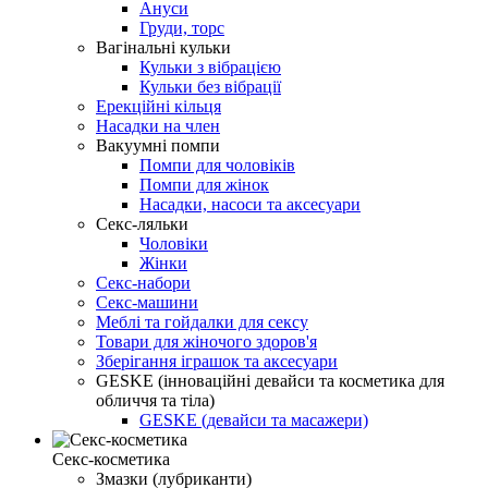
Ануси
Груди, торс
Вагінальні кульки
Кульки з вібрацією
Кульки без вібрації
Ерекційні кільця
Насадки на член
Вакуумні помпи
Помпи для чоловіків
Помпи для жінок
Насадки, насоси та аксесуари
Секс-ляльки
Чоловіки
Жінки
Секс-набори
Секс-машини
Меблі та гойдалки для сексу
Товари для жіночого здоров'я
Зберігання іграшок та аксесуари
GESKE (інноваційні девайси та косметика для
обличчя та тіла)
GESKE (девайси та масажери)
Секс-косметика
Змазки (лубриканти)