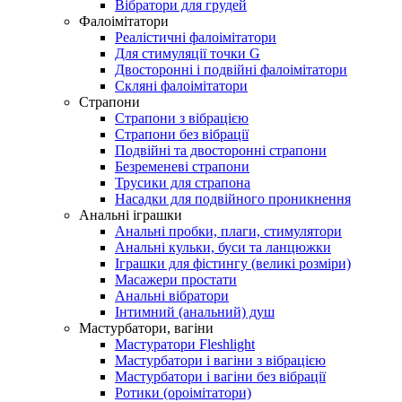
Вібратори для грудей
Фалоімітатори
Реалістичні фалоімітатори
Для стимуляції точки G
Двосторонні і подвійні фалоімітатори
Скляні фалоімітатори
Страпони
Страпони з вібрацією
Страпони без вібрації
Подвійні та двосторонні страпони
Безременеві страпони
Трусики для страпона
Насадки для подвійного проникнення
Анальні іграшки
Анальні пробки, плаги, стимулятори
Анальні кульки, буси та ланцюжки
Іграшки для фістингу (великі розміри)
Масажери простати
Анальні вібратори
Інтимний (анальний) душ
Мастурбатори, вагіни
Мастуратори Fleshlight
Мастурбатори і вагіни з вібрацією
Мастурбатори і вагіни без вібрації
Ротики (ороімітатори)