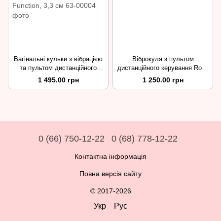
Вагінальні кульки з вібрацією
Віброкуля з пультом
та пультом дистанційного
дистанційного керування Rock
керування Boss Series
black, 8,8х2 см.
1 495.00 грн
1 250.00 грн
Vibrating Silicone Kegel Balls
USB 7 Function, 3,3 см
0 (66) 750-12-22
0 (68) 778-12-22
Контактна інформація
Повна версія сайту
© 2017-2026
Укр
Рус