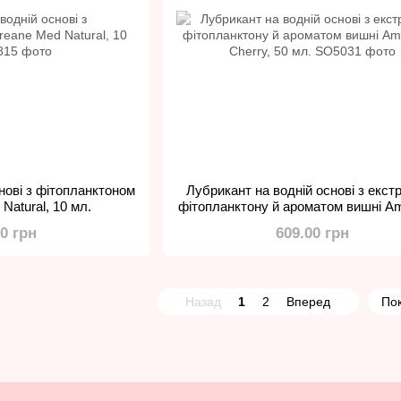
нові з фітопланктоном
Лубрикант на водній основі з екст
Natural, 10 мл.
фітопланктону й ароматом вишні A
Cherry, 50 мл.
00 грн
609.00 грн
Назад
1
2
Вперед
Пок