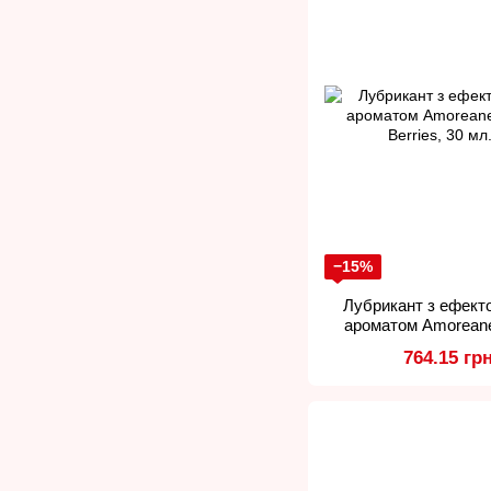
−15%
Лубрикант з ефекто
ароматом Amoreane 
Berries
764.15 гр