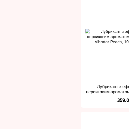
Лубрикант з ефе
персиковим ароматом
Vibrator P
359.