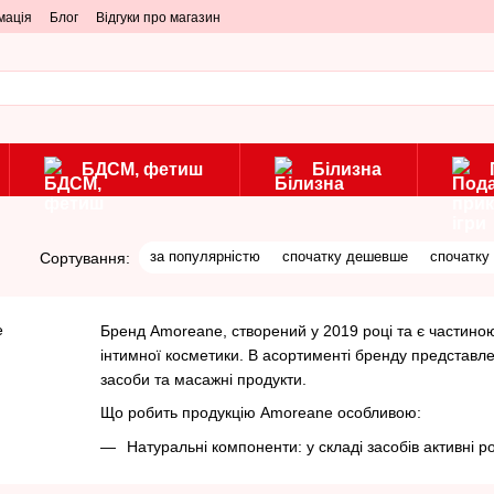
мація
Блог
Відгуки про магазин
БДСМ, фетиш
Білизна
за популярністю
спочатку дешевше
спочатку
Сортування:
Бренд Amoreane, створений у 2019 році та є частиною
інтимної косметики. В асортименті бренду представлен
засоби та масажні продукти.
Що робить продукцію Amoreane особливою:
Натуральні компоненти: у складі засобів активні ро
що використовуються у рідких вібраторах.