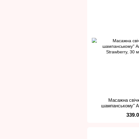
Масажна свіч
шампанському" A
Strawber
339.