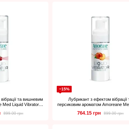
Оптимальне поєднання ціни та якості: товари виго
залишаються доступними за ціною.
Унікальні засоби для масажу: пінки з потріскуюч
свічки з незвичними, але привабливими ароматам
Продукція Amoreane не лише забезпечує комфортне ко
збудження, чи допомагає під час масажу, але й піклу
комфорт бренду Amoreane.
Відкрийте для себе магію Amoreane!
−15%
 вібрації та вишневим
Лубрикант з ефектом вібрації 
Med Liquid Vibrator
персиковим ароматом Amoreane Med
, 30 мл.
Vibrator Peach, 30 мл.
н
764.15 грн
899.00 грн
899.00 грн