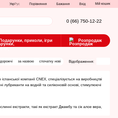
Мій кошик
Порівняння
Укр
Рус
Бажання
Вхід
0 (66) 750-12-22
Подарунки, приколи, ігри
Розпродаж
Відображення:
 дорожчі
за назвою
спочатку нові
 іспанської компанії CNEX, спеціалізується на виробництві
і лубриканти на водній та силіконовій основі, стимулюючі
слинні екстракти, такі як екстракт Джамбу та сік алое вера,