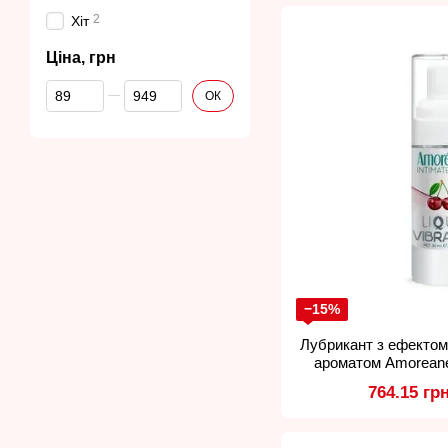
2
Хіт
Ціна, грн
Від Ціна, грн
До Ціна, грн
ОК
−15%
Лубрикант з ефектом
ароматом Amoreane 
Cherry
764.15 гр