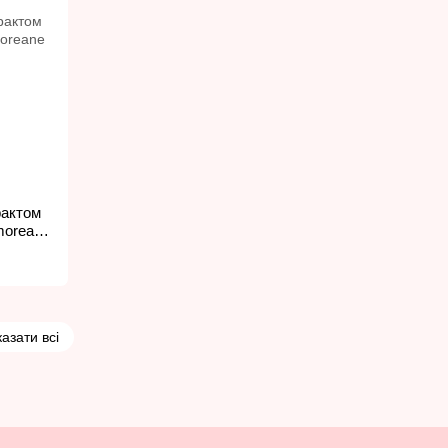
рактом
moreane
азати всі