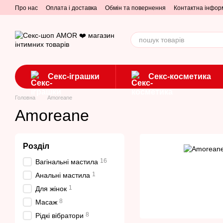
Перейти до основного контенту
Про нас
Оплата і доставка
Обмін та повернення
Контактна інфор
Секс-іграшки
Секс-косметика
Головна
Amoreane
Amoreane
Розділ
16
Вагінальні мастила
1
Анальні мастила
1
Для жінок
8
Масаж
8
Рідкі вібратори