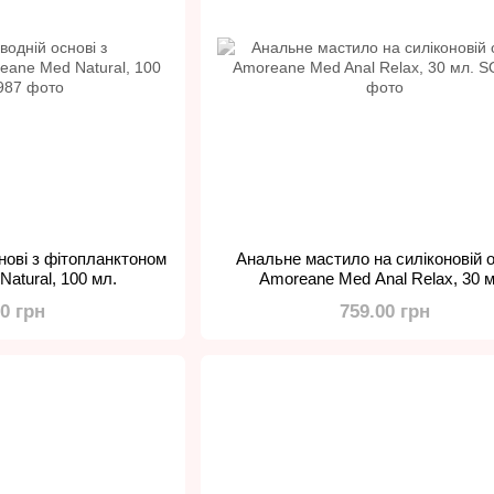
нові з фітопланктоном
Анальне мастило на силіконовій о
atural, 100 мл.
Amoreane Med Anal Relax, 30 м
00 грн
759.00 грн