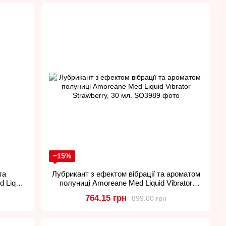
товляються з перевірених інгредієнтів і при цьому
им і поколюючим ефектом при нанесенні, а також масажні
и.
взання під час сексу або мастурбації, підвищуючи
ється про чутливу шкіру. Насолоджуйтеся процесом і довірте
−15%
та
Лубрикант з ефектом вібрації та ароматом
 Liquid
полуниці Amoreane Med Liquid Vibrator
Strawberry, 30 мл.
764.15 грн
899.00 грн