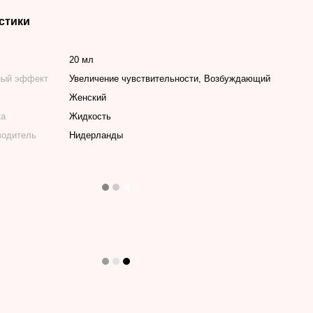
стики
20 мл
ный эффект
Увеличение чувствительности, Возбуждающий
Женский
ка
Жидкость
водитель
Нидерланды