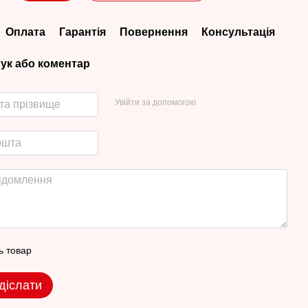
Оплата
Гарантія
Повернення
Консультація
гук або коментар
Увійти за допомогою
ь товар
діслати