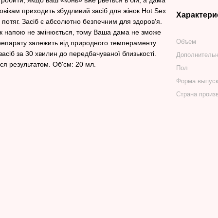
 робити, якщо ваш «конь» вже рветься в бій, а дама
вікам приходить збудливий засіб для жінок Hot Sex
Характери
й потяг. Засіб є абсолютно безпечним для здоров'я.
мак напою не змінюється, тому Ваша дама не зможе
Объем
 препарату залежить від природного темпераменту
засіб за 30 хвилин до передбачуваної близькості.
Дополнитель
еся результатом. Об'єм: 20 мл.
Пол
Форма выпус
Страна произ