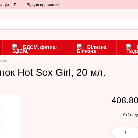
мація
Блог
Відгуки про магазин
БДСМ, фетиш
Білизна
Tonga
ок Hot Sex Girl, 20 мл.
408.80
Увійти
дл
%