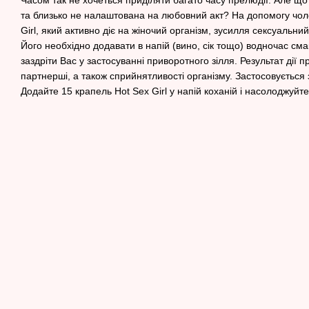
Часом так не хочеться приділяти багато часу прелюдії. Але що
та близько не налаштована на любовний акт? На допомогу чоло
Girl, який активно діє на жіночий організм, зусилля сексуальни
Його необхідно додавати в напій (вино, сік тощо) водночас с
заздріти Вас у застосуванні приворотного зілля. Результат дії
партнерші, а також сприйнятливості організму. Застосовується 
Додайте 15 крапель Hot Sex Girl у напій коханій і насолоджуйт