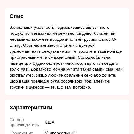
Опис
Залишивши умовності, і відмовившись від звичного
пошуку по магазинах мереживної спідньої білизни, ви
неодмінно захочете придбати їстівні трусики Candy G-
String. Оригінальні жіночі стринги з цукерок
урізноманітнять сексуальне життя, зроблять ваші ночі ще
пристраснішими та смаженішими. Солодка білизна
підійде для будь-яких еротичних ігор, варто тільки дати
волю уяві. Додатково можна купити такий самий смачний
бюстгальтер. Якщо любите оральний секс або хочете,
щоб ваша прелюдія була особливою, тоді апетитні
трусики з цукерок — те, що вам потрібно.
Характеристики
Страна
США
производитель
Назначение
Универсальный