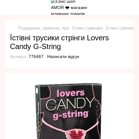
Подарунки, приколи, ігри
Їстівні сувеніри
Їстівні сувеніри
Їстівні трусики стрінги Lovers
Candy G-String
Артикул:
776467
Написати відгук