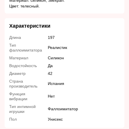
Материал: силикон, Silexpan.
Цвет: телесный.
Характеристики
Длина
197
Тип
Реалистик
фаллоимитатора
Материал
Силикон
Водостойкость
Да
Диаметр
42
Страна
Испания
производитель
Функция
Нет
вибрации
Тип интимной
Фаллоимитатор
игрушки
Пол
Унисекс