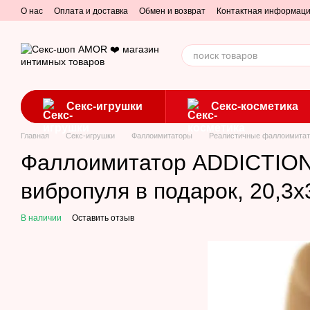
Перейти к основному контенту
О нас
Оплата и доставка
Обмен и возврат
Контактная информац
Секс-игрушки
Секс-косметика
Главная
Секс-игрушки
Фаллоимитаторы
Реалистичные фаллоимита
Фаллоимитатор ADDICTION -
вибропуля в подарок, 20,3х
В наличии
Оставить отзыв