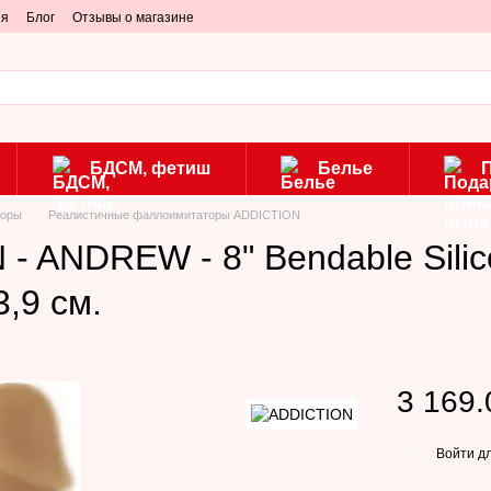
ия
Блог
Отзывы о магазине
БДСМ, фетиш
Белье
торы
Реалистичные фаллоимитаторы ADDICTION
 ANDREW - 8" Bendable Silic
3,9 см.
3 169.
Войти
дл
%