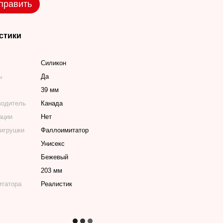
править
стики
Силикон
ь
Да
39 мм
водитель
Канада
ации
Нет
 игрушки
Фаллоимитатор
Унисекс
Бежевый
203 мм
итатора
Реалистик