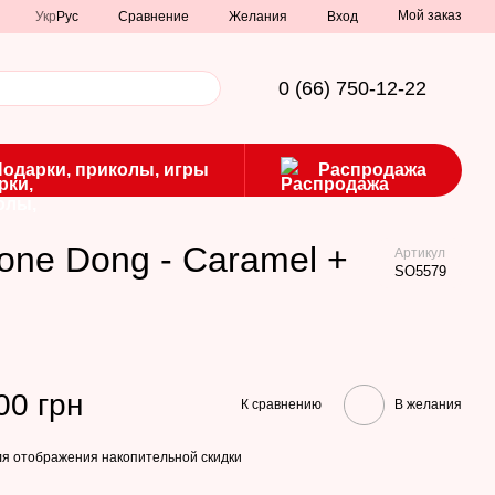
Мой заказ
Сравнение
Укр
Рус
Желания
Вход
0 (66) 750-12-22
Подарки, приколы, игры
Распродажа
one Dong - Caramel +
Артикул
SO5579
00 грн
К сравнению
В желания
я отображения накопительной скидки