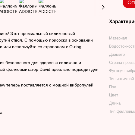
От
Характери
ениях! Этот премиальный силиконовый
Материал
угий ствол. С помощью присоски в основании
Водостойкост
и или используйте со страпоном с O-ring
Диаметр
из безопасного для здоровья силикона и
Страна произ
вый фаллоимитатор David идеально подходит для
Функция вибр
Тип интимной
ew теперь поставляется с мощной вибропулей.
Пол
Цвет
Длина
Тип фаллоим
ва