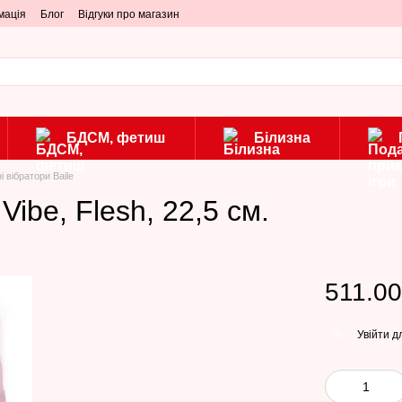
мація
Блог
Відгуки про магазин
БДСМ, фетиш
Білизна
і вібратори Baile
Vibe, Flesh, 22,5 см.
511.00
Увійти
дл
%