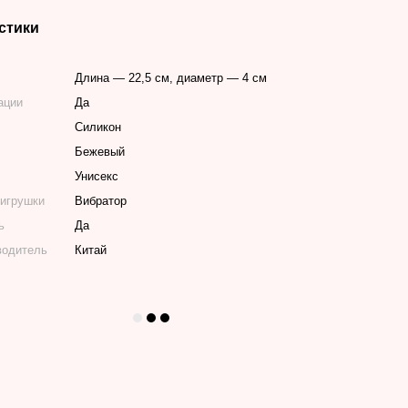
стики
Длина ― 22,5 см, диаметр ― 4 см
ации
Да
Силикон
Бежевый
Унисекс
 игрушки
Вибратор
ь
Да
водитель
Китай