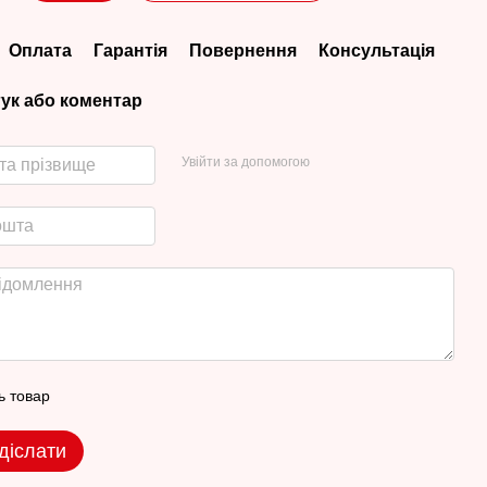
Оплата
Гарантія
Повернення
Консультація
гук або коментар
Увійти за допомогою
ь товар
діслати