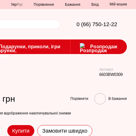
Мій кошик
Порівняння
Укр
Рус
Бажання
Вхід
0 (66) 750-12-22
Подарунки, приколи, ігри
Розпродаж
Артикул
6603BW0309
 грн
Порівняти
В бажання
я відображення накопичувальної знижки
Купити
Замовити швидко