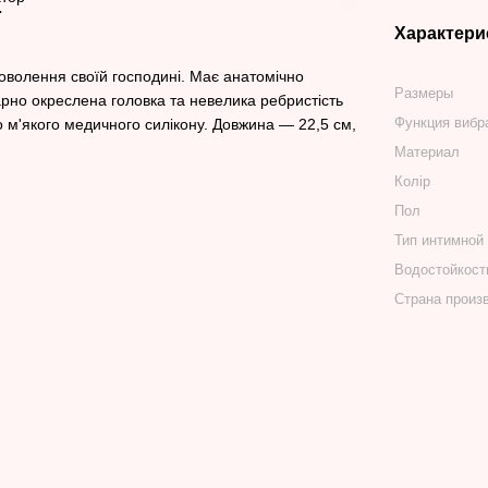
Характери
доволення своїй господині. Має анатомічно
Размеры
арно окреслена головка та невелика ребристість
Функция вибр
о м'якого медичного силікону. Довжина — 22,5 см,
Материал
Колір
Пол
Тип интимной
Водостойкост
Страна произ