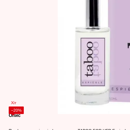
Хіт
−20%
Опис