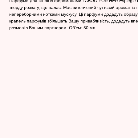
Парфуми для жінок із феромонами TABOO FOR HER Espiegle ма
тверду розвагу, що палає. Має витончений чуттєвий аромат із 
непереборними нотками мускусу. Ці парфуми додадуть образу ж
крапель парфумів збільшать Вашу привабливість, додадуть впе
розмові з Вашим партнером. Об'єм: 50 мл.