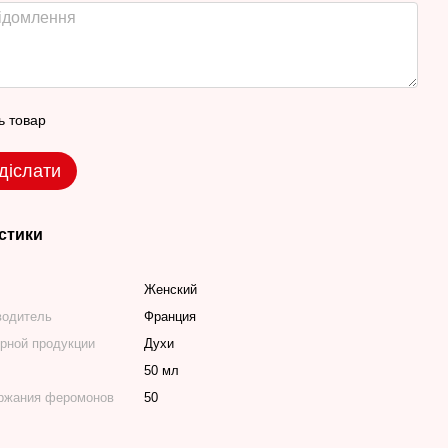
ь товар
діслати
стики
Женский
водитель
Франция
рной продукции
Духи
50 мл
ержания феромонов
50