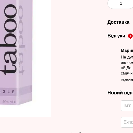
Доставка
Відгуки
1
Мари
Не ду
від ч
ці! До
смачн
Відпов
Новий від