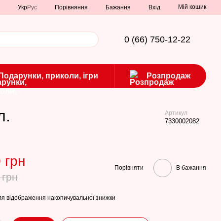
Мій кошик
Порівняння
Укр
Рус
Бажання
Вхід
0 (66) 750-12-22
Подарунки, приколи, ігри
Розпродаж
л.
Артикул
7330002082
 грн
Порівняти
В бажання
 грн
я відображення накопичувальної знижки