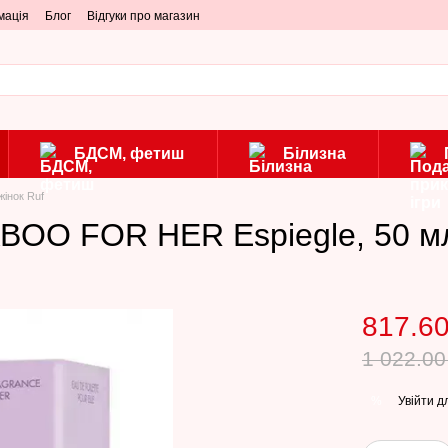
мація
Блог
Відгуки про магазин
БДСМ, фетиш
Білизна
жінок Ruf
OO FOR HER Espiegle, 50 м
817.60
1 022.00
Увійти
дл
%