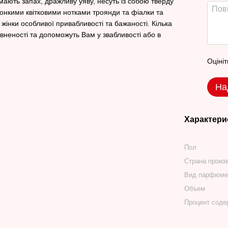
ють запах, дражливу уяву, несуть із собою тверду
тонкими квітковими нотками троянди та фіалки та
інки особливої привабливості та бажаності. Кілька
вненості та допоможуть Вам у звабливості або в
Оцініт
На
Характери
Пол
Страна произ
Вид парфюме
Объем
Процент сод