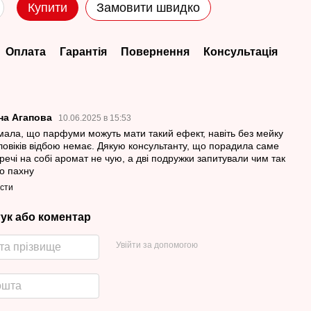
Купити
Замовити швидко
Оплата
Гарантія
Повернення
Консультація
на Агапова
10.06.2025 в 15:53
мала, що парфуми можуть мати такий ефект, навіть без мейку
оловіків відбою немає. Дякую консультанту, що порадила саме
 речі на собі аромат не чую, а дві подружки запитували чим так
о пахну
істи
гук або коментар
Увійти за допомогою