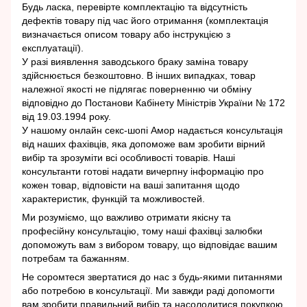
Будь ласка, перевірте комплектацію та відсутність
дефектів товару під час його отримання (комплектація
визначається описом товару або інструкцією з
експлуатації).
У разі виявлення заводського браку заміна товару
здійснюється безкоштовно. В інших випадках, товар
належної якості не підлягає поверненню чи обміну
відповідно до Постанови Кабінету Міністрів України № 172
від 19.03.1994 року.
У нашому онлайн секс-шопі Амор надається консультація
від наших фахівців, яка допоможе вам зробити вірний
вибір та зрозуміти всі особливості товарів. Наші
консультанти готові надати вичерпну інформацію про
кожен товар, відповісти на ваші запитання щодо
характеристик, функцій та можливостей.
Ми розуміємо, що важливо отримати якісну та
професійну консультацію, тому наші фахівці залюбки
допоможуть вам з вибором товару, що відповідає вашим
потребам та бажанням.
Не соромтеся звертатися до нас з будь-якими питаннями
або потребою в консультації. Ми завжди раді допомогти
вам зробити правильний вибір та насолодитися покупкою