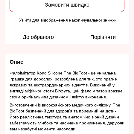
Замовити швидко
Увійти
для відображення накопичувальної знижки
%
До обраного
Порівняти
Опис
Фалоімітатор Kong Silicone The BigFoot - це унікальна
іграшка для дорослих, розроблена для тих, хто прагне
яскравих та екстраординарних відчуттів. Виконаний у
вигляді міфічної істоти Бігфута, цей фалоімітатор вражає
своїм оригінальним дизайном і якістю виконання.
Виготовлений із високоякісного медичного силікону, The
BigFoot безпечний для здоров'я та приємний на дотик.
Його реалістична текстура та анатомічно вірний дизайн
забезпечують глибоке та насичене проникнення, даруючи
вам незабутні моменти насолоди.