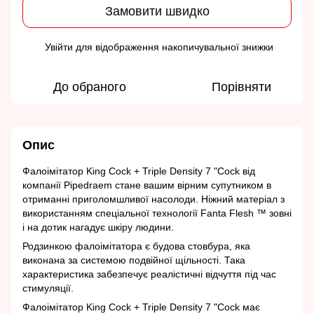
Замовити швидко
Увійти
для відображення накопичувальної знижки
%
До обраного
Порівняти
Опис
Фалоімітатор King Cock + Triple Density 7 "Cock від
компанії Pipedraem стане вашим вірним супутником в
отриманні приголомшливої насолоди. Ніжний матеріал з
використанням спеціальної технології Fanta Flesh ™ зовні
і на дотик нагадує шкіру людини.
Родзинкою фалоімітатора є будова стовбура, яка
виконана за системою подвійної щільності. Така
характеристика забезпечує реалістичні відчуття під час
стимуляції.
Фалоімітатор King Cock + Triple Density 7 "Cock має