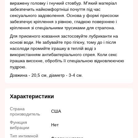
виражену головку і гнучкий стовбур. М'який матеріал
забезпечить найкомфортніші почуття під час
сексуального задоволення. Основа у формі присоски
забезпечує кріплення з рівною, гладкою поверхнею і
кріплення зі спеціальними трусиками для страпона.
Для приємного ковзання застосовуйте лубриканти на
основі води. Не забувайте про гігієну, тому до і після
насолоди промийте іграшку в теплій воді з
використанням антибактеріального спрея. Коли секс
іграшка висохне, обробіть її спеціальною відновлюючою
пудрою.
Довжина - 20,5 см, діаметр - 3-4 см.
Характеристики
Страна
США
производитель
Функция
Нет
вибрации
Тип интимной