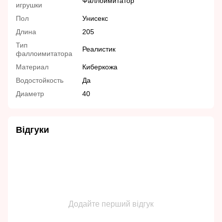
Фаллоимитатор
игрушки
Пол
Унисекс
Длина
205
Тип
Реалистик
фаллоимитатора
Материал
Киберкожа
Водостойкость
Да
Диаметр
40
Відгуки
Додайте перший відгук