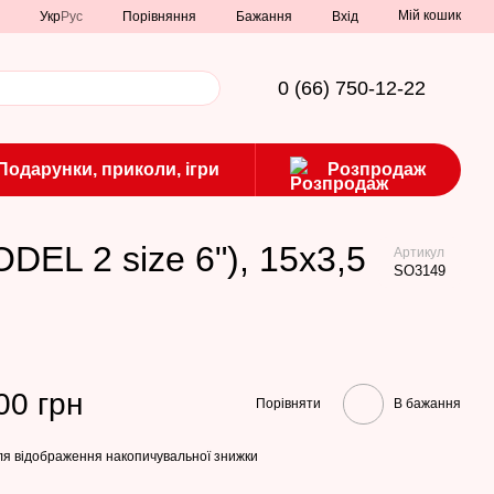
Мій кошик
Порівняння
Укр
Рус
Бажання
Вхід
0 (66) 750-12-22
Подарунки, приколи, ігри
Розпродаж
DEL 2 size 6"), 15х3,5
Артикул
SO3149
00 грн
Порівняти
В бажання
я відображення накопичувальної знижки