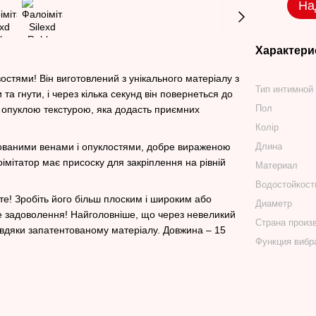
На
Характери
остями! Він виготовлений з унікального матеріалу з
Тип интимной
а гнути, і через кілька секунд він повернеться до
Пол
з опуклою текстурою, яка додасть приємних
Колір
ьованими венами і опуклостями, добре вираженою
Длина
мітатор має присоску для закріплення на рівній
Материал
Водостойкост
те! Зробіть його більш плоским і широким або
Диаметр
те задоволення! Найголовніше, що через невеликий
Страна произ
авдяки запатентованому матеріалу. Довжина – 15
Функция вибр