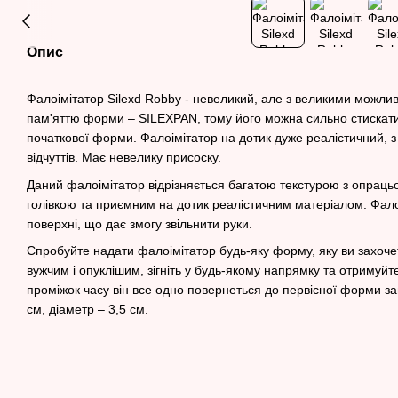
Опис
Фалоімітатор Silexd Robby - невеликий, але з великими можлив
пам'яттю форми – SILEXPAN, тому його можна сильно стискати т
початкової форми. Фалоімітатор на дотик дуже реалістичний, 
відчуттів. Має невелику присоску.
Даний фалоімітатор відрізняється багатою текстурою з опрац
голівкою та приємним на дотик реалістичним матеріалом. Фалоі
поверхні, що дає змогу звільнити руки.
Спробуйте надати фалоімітатор будь-яку форму, яку ви захоче
вужчим і опуклішим, зігніть у будь-якому напрямку та отримуй
проміжок часу він все одно повернеться до первісної форми з
см, діаметр – 3,5 см.