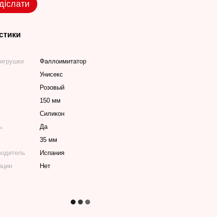
діслати
стики
 игрушки
Фаллоимитатор
Унисекс
Розовый
150 мм
Силикон
ь
Да
35 мм
водитель
Испания
ации
Нет