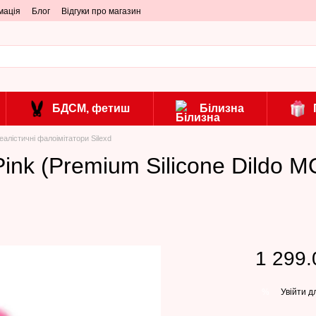
мація
Блог
Відгуки про магазин
БДСМ, фетиш
Білизна
еалістичні фалоімітатори Silexd
ink (Premium Silicone Dildo MO
1 299.
Увійти
дл
%