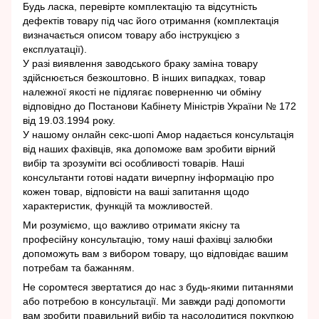
Будь ласка, перевірте комплектацію та відсутність
дефектів товару під час його отримання (комплектація
визначається описом товару або інструкцією з
експлуатації).
У разі виявлення заводського браку заміна товару
здійснюється безкоштовно. В інших випадках, товар
належної якості не підлягає поверненню чи обміну
відповідно до Постанови Кабінету Міністрів України № 172
від 19.03.1994 року.
У нашому онлайн секс-шопі Амор надається консультація
від наших фахівців, яка допоможе вам зробити вірний
вибір та зрозуміти всі особливості товарів. Наші
консультанти готові надати вичерпну інформацію про
кожен товар, відповісти на ваші запитання щодо
характеристик, функцій та можливостей.
Ми розуміємо, що важливо отримати якісну та
професійну консультацію, тому наші фахівці залюбки
допоможуть вам з вибором товару, що відповідає вашим
потребам та бажанням.
Не соромтеся звертатися до нас з будь-якими питаннями
або потребою в консультації. Ми завжди раді допомогти
вам зробити правильний вибір та насолодитися покупкою