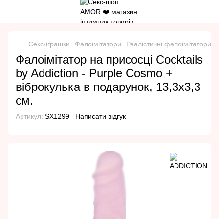
Секс-іграшки
Фалоімітатори
Реалістичні фалоімітатори
Фалоімітатор на присосці Cocktails
by Addiction - Purple Cosmo +
віброкулька в подарунок, 13,3х3,3
см.
Артикул:
SX1299
Написати відгук