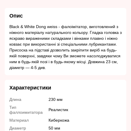
Опис
Black & White Dong weiss - фалоімітатор, виготовлений з
ніжного матеріалу натурального кольору. Гладка головка з
яскраво вираженими складками і вінками плавно і ніжно
ковзає при використанні зі спеціальними лубрикантами.
Присоска на підставі дозволить закріпити виріб на будь-
якій поверхні, завдяки чому Ви зможете насолоджуватися
ним в будь-якій позі і в будь-якому місці. Довжина 23 см,
діаметр ― 4-5 див.
Характеристики
Длина
230 мм
Тип
Реалистик
фаллоимитатора
Материал
Киберкожа
Диаметр
50 мм