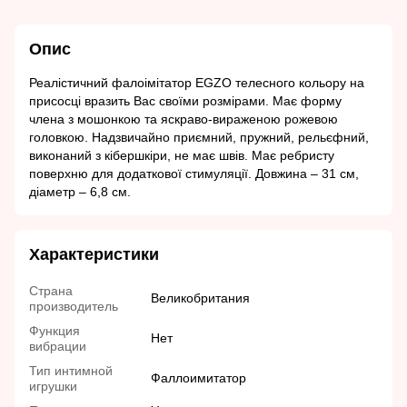
Опис
Реалістичний фалоімітатор EGZO телесного кольору на
присосці вразить Вас своїми розмірами. Має форму
члена з мошонкою та яскраво-вираженою рожевою
головкою. Надзвичайно приємний, пружний, рельєфний,
виконаний з кібершкіри, не має швів. Має ребристу
поверхню для додаткової стимуляції. Довжина – 31 см,
діаметр – 6,8 см.
Характеристики
Страна
Великобритания
производитель
Функция
Нет
вибрации
Тип интимной
Фаллоимитатор
игрушки