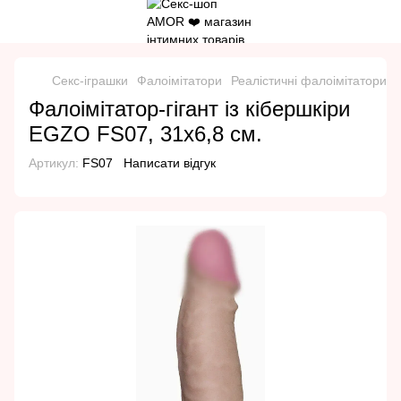
Секс-іграшки
Фалоімітатори
Реалістичні фалоімітатори
Фалоімітатор-гігант із кібершкіри
EGZO FS07, 31х6,8 см.
Артикул:
FS07
Написати відгук