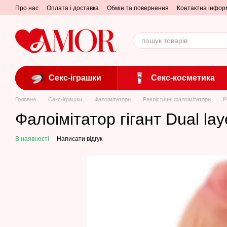
Перейти до основного контенту
Про нас
Оплата і доставка
Обмін та повернення
Контактна інфор
Секс-іграшки
Секс-косметика
Головна
Секс-іграшки
Фалоімітатори
Реалістичні фалоімітатори
Р
Фалоімітатор гігант Dual lay
В наявності
Написати відгук