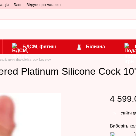
мація
Блог
Відгуки про магазин
БДСМ, фетиш
Білизна
еалістичні фалоімітатори Lovetoy
ered Platinum Silicone Cock 10'
4 599.
Увійти
дл
%
Виберіть ко