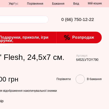
Мій кошик
Порівняння
Укр
Рус
Бажання
Вхід
0 (66) 750-12-22
Подарунки, приколи, ігри
Розпродаж
' Flesh, 24,5х7 см.
Артикул
6452LVTOY790
00 грн
Порівняти
В бажання
я відображення накопичувальної знижки
лір