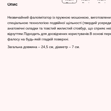
Опис
Незвичайний фалоімітатор із пружною мошонкою, виготовлений
спеціальною технологією подвійної щільності (твердий усередин
анатомічні складки та товстий жилистий стовбур, що сприяє не
відчуттям.Підходить для досвідчених користувачів.В основі пер
фалосу на будь-якій гладкій поверхні.
Загальна довжина – 24,5 см, діаметр – 7 см.