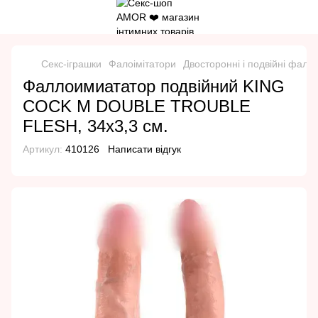
Секс-іграшки
Фалоімітатори
Двосторонні і подвійні фалоі
Фаллоимиататор подвійний KING
COCK M DOUBLE TROUBLE
FLESH, 34х3,3 см.
Артикул:
410126
Написати відгук