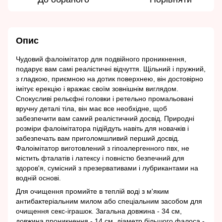
Опис
Чудовий фалоімітатор для подвійного проникнення,
подарує вам самі реалістичні відчуття. Щільний і пружний,
з гладкою, приємною на дотик поверхнею, він достовірно
імітує ерекцію і вражає своїм зовнішнім виглядом.
Спокусливі рельєфні головки і ретельно промальовані
вручну деталі тіла, він має все необхідне, щоб
забезпечити вам самий реалістичний досвід. Природні
розміри фалоімітатора підійдуть навіть для новачків і
забезпечать вам приголомшливий перший досвід.
Фалоімітатор виготовлений з гіпоалергенного пвх, не
містить фталатів і латексу і повністю безпечний для
здоров'я, сумісний з презервативами і лубрикантами на
водній основі.
Для очищення промийте в теплій воді з м'яким
антибактеріальним милом або спеціальним засобом для
очищення секс-іграшок. Загальна довжина - 34 см,
довжина проникнення - 14 см, діаметр більшого фалоса -